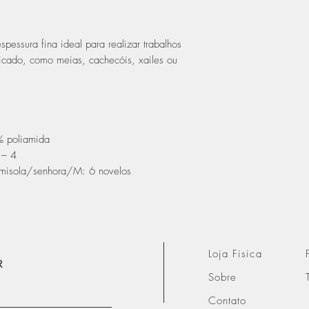
spessura fina ideal para realizar trabalhos
icado, como meias, cachecóis, xailes ou
% poliamida
 – 4
misola/senhora/M: 6 novelos
Loja Fisica
R
Sobre
Contato