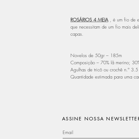
ROSÁRIOS 4 MEIA
, é um fio de e
que necessitam de um fio mais del
capas.
Novelos de 50gr – 185m
Composição – 70% lã merino; 30
Agulhas de tricô ou crochê n.º 3.5
Quantidade estimada para uma ca
ASSINE NOSSA NEWSLETTE