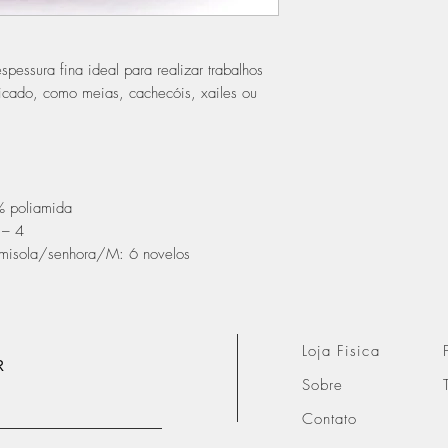
spessura fina ideal para realizar trabalhos
icado, como meias, cachecóis, xailes ou
% poliamida
 – 4
misola/senhora/M: 6 novelos
Loja Fisica
R
Sobre
Contato