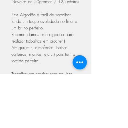
Novelos de 50gramas / 125 Metros
Este Algodão é facil de trabalhar
tendo um toque aveludado no final e
um brilho perfeito.
Recomendamos este algodão para
realizar trabalhos em crochet (
Amigurumis, almofadas, bolsas,
carteiras, mantas, etc...) pois tem a
torcida perfeita.
Trabalhar em crochet com agulhas
2.00 a 3.50
Trabalhar em Tricot 3.00 a 4.00
Com certificado de qualidade Oeke-
Tex Europeu
ASSINE NOSSA NEWSLETTER