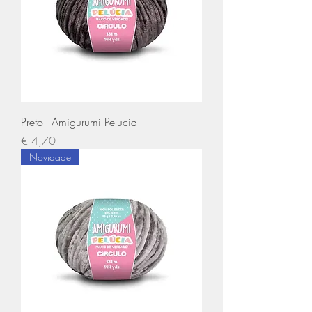
Preto - Amigurumi Pelucia
Preço
€ 4,70
Novidade