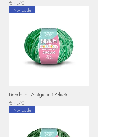
Preço
€ 4,70
Novidade
Bandeira - Amigurumi Pelucia
Preço
€ 4,70
Novidade