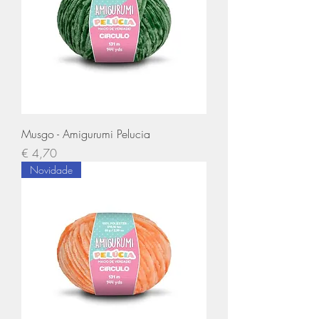
Musgo - Amigurumi Pelucia
Preço
€ 4,70
Novidade