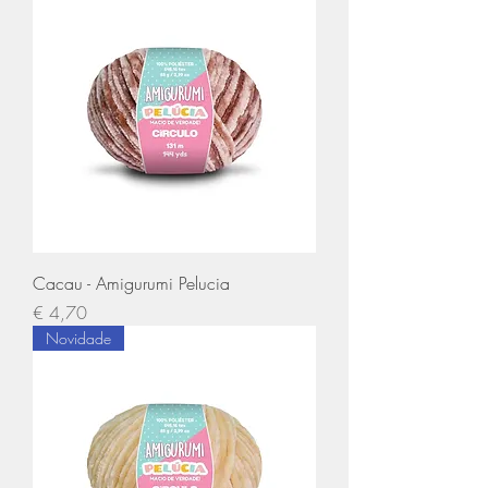
Cacau - Amigurumi Pelucia
Preço
€ 4,70
Novidade