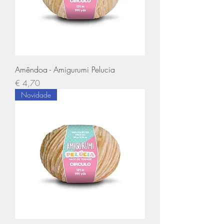
Amêndoa - Amigurumi Pelucia
Preço
€ 4,70
Novidade