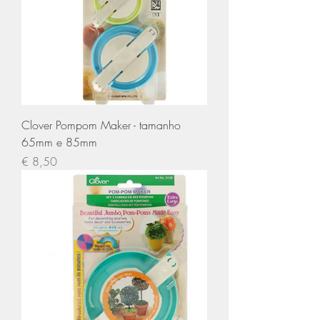
Clover Pompom Maker - tamanho
65mm e 85mm
Preço
€ 8,50