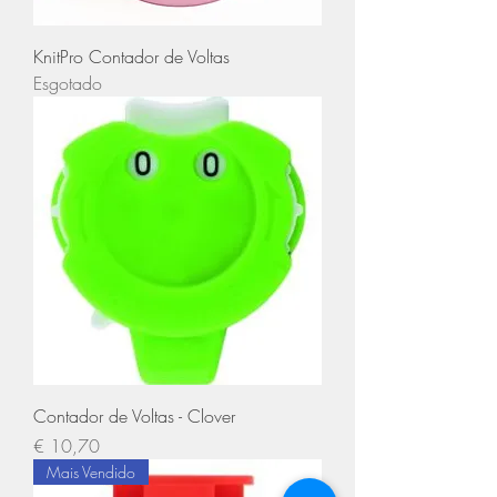
KnitPro Contador de Voltas
Esgotado
Contador de Voltas - Clover
Preço
€ 10,70
Mais Vendido