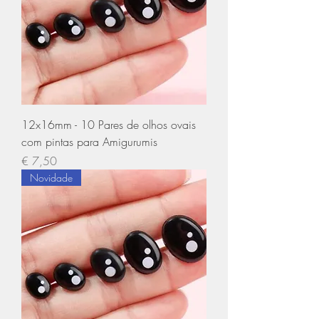
12x16mm - 10 Pares de olhos ovais
com pintas para Amigurumis
Preço
€ 7,50
Novidade