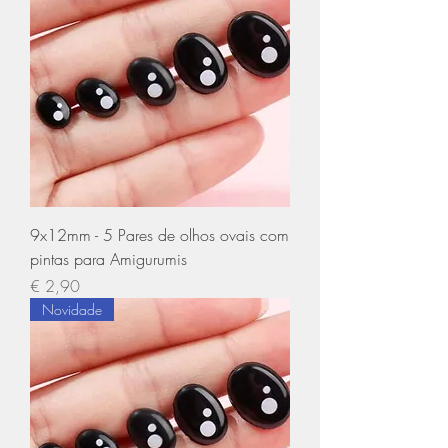
9x12mm - 5 Pares de olhos ovais com
pintas para Amigurumis
Preço
€ 2,90
Novidade