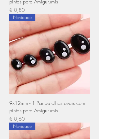
pintas para Amigurumis
Preço
€ 0,80
Novidade
9x12mm - 1 Par de olhos ovais com
pintas para Amigurumis
Preço
€ 0,60
Novidade