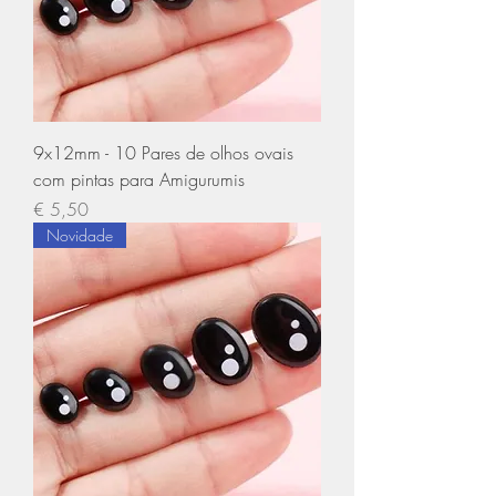
9x12mm - 10 Pares de olhos ovais
com pintas para Amigurumis
Preço
€ 5,50
Novidade