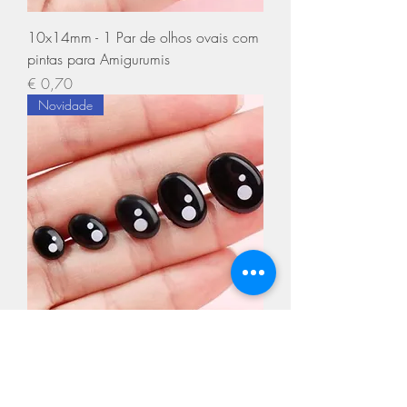
10x14mm - 1 Par de olhos ovais com
pintas para Amigurumis
Preço
€ 0,70
Novidade
10x14mm - 5 Pares de olhos ovais
com pintas para Amigurumis
Preço
€ 3,50