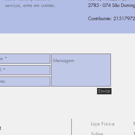
serviços, entre em contato.
2785 - 074 São Doming
Contribuinte: 2151797
Enviar
Loja Fisica
R
Sobre