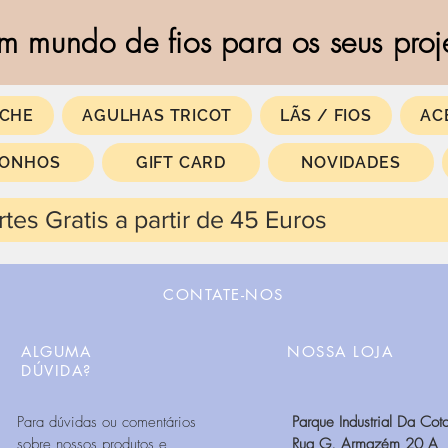
m mundo de fios para os seus proj
CHE
AGULHAS TRICOT
LÃS / FIOS
AC
SONHOS
GIFT CARD
NOVIDADES
 partir de 45 Euros
CONTATE-NOS
ALGUMA
NOSSA LOJA
DÚVIDA?
Para dúvidas ou comentários
Parque Industrial Da Cota
sobre nossos produtos e
Rua G, Armazém 20 A