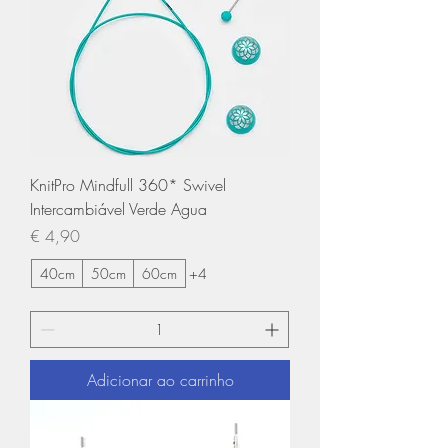
KnitPro Mindfull 360* Swivel
Intercambiável Verde Agua
Preço
€ 4,90
40cm
50cm
60cm
+4
Adicionar ao carrinho