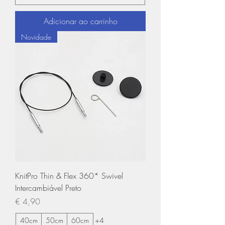
Adicionar ao carrinho
Novidade
KnitPro Thin & Flex 360* Swivel
Intercambiável Preto
Preço
€ 4,90
40cm
50cm
60cm
+4