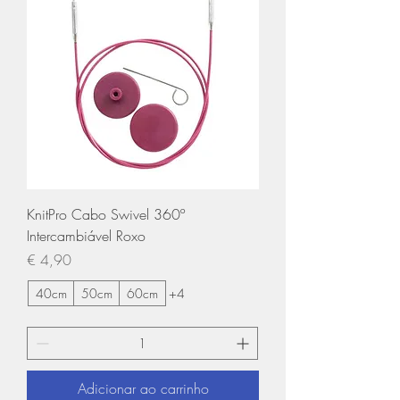
KnitPro Cabo Swivel 360º
Intercambiável Roxo
Preço
€ 4,90
40cm
50cm
60cm
+4
Adicionar ao carrinho