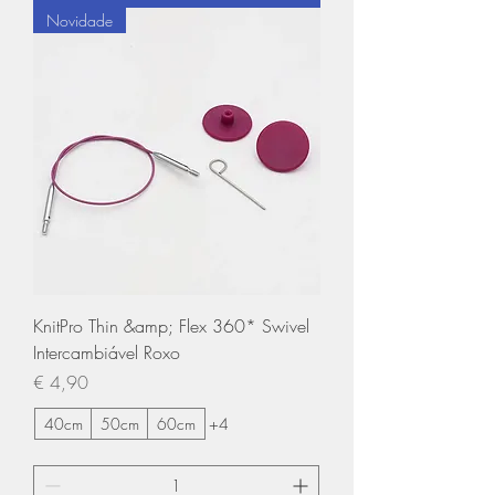
Novidade
KnitPro Thin &amp; Flex 360* Swivel
Intercambiável Roxo
Preço
€ 4,90
40cm
50cm
60cm
+4