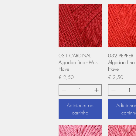
Visualização rápida
Visualização
031 CARDINAL -
032 PEPPER -
Algodão fino - Must
Algodão fino 
Have
Have
Preço
Preço
€ 2,50
€ 2,50
Adicionar ao
Adiciona
carrinho
carrinh