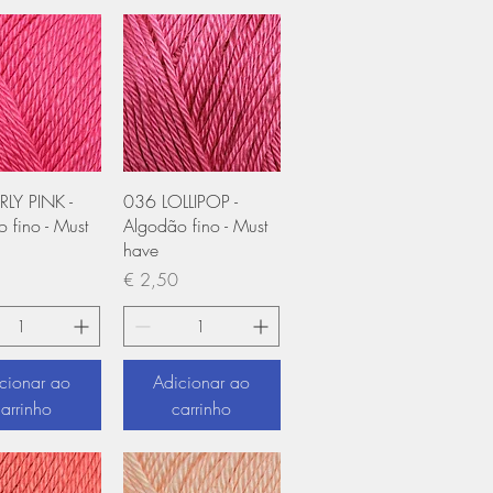
ização rápida
Visualização rápida
RLY PINK -
036 LOLLIPOP -
 fino - Must
Algodão fino - Must
have
Preço
€ 2,50
cionar ao
Adicionar ao
carrinho
carrinho