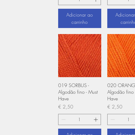
Adicionar ao
Adiciona
carrinho
carrinh
Visualização rápida
Visualização
019 SORBUS -
020 ORANGE
Algodão fino - Must
Algodão fino 
Have
Have
Preço
Preço
€ 2,50
€ 2,50
Adicionar ao
Adiciona