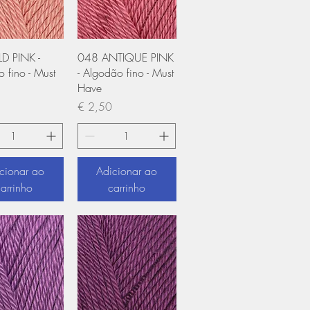
ização rápida
Visualização rápida
D PINK -
048 ANTIQUE PINK
 fino - Must
- Algodão fino - Must
Have
Preço
€ 2,50
cionar ao
Adicionar ao
carrinho
carrinho