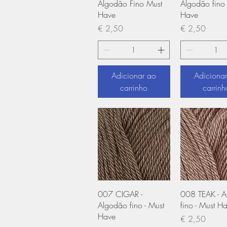
Algodão Fino Must
Algodão fino 
Have
Have
Preço
Preço
€ 2,50
€ 2,50
Adicionar ao
Adiciona
carrinho
carrinh
Visualização rápida
Visualização
007 CIGAR -
008 TEAK - 
Algodão fino - Must
fino - Must H
Have
Preço
€ 2,50