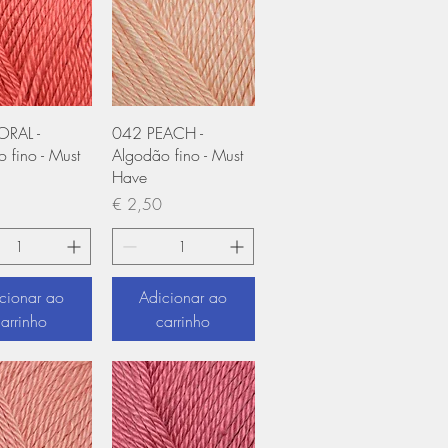
ização rápida
Visualização rápida
RAL -
042 PEACH -
 fino - Must
Algodão fino - Must
Have
Preço
€ 2,50
cionar ao
Adicionar ao
carrinho
carrinho