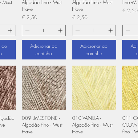
- Must
Algodão fino - Must
Algodão fino - Must
fino -M
Have
Have
Preço
€ 2,50
Preço
Preço
€ 2,50
€ 2,50
r ao
Adicionar ao
Adicionar ao
Adi
o
carrinho
carrinho
 rápida
Visualização rápida
Visualização rápida
Visual
Algodão
009 LIMESTONE -
010 VANILLA -
011 G
ave
Algodão fino - Must
Algodão fino - Must
GLOW 
Have
Have
fino - 