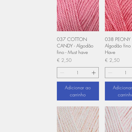
Visualização rápida
Visualização
037 COTTON
038 PEONY P
CANDY - Algodão
Algodão fino 
fino - Must have
Have
Preço
Preço
€ 2,50
€ 2,50
Adicionar ao
Adiciona
carrinho
carrinh