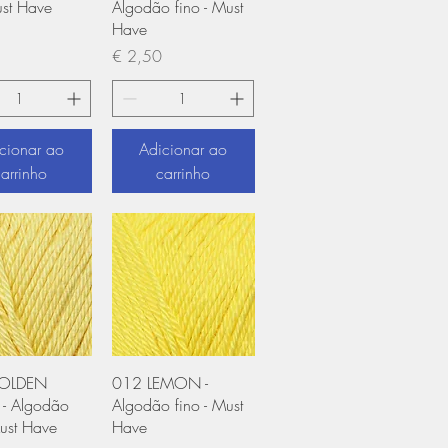
ust Have
Algodão fino - Must
Have
Preço
€ 2,50
cionar ao
Adicionar ao
carrinho
carrinho
ização rápida
Visualização rápida
OLDEN
012 LEMON -
- Algodão
Algodão fino - Must
Must Have
Have