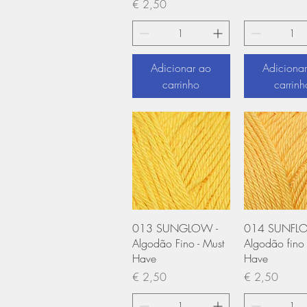
Preço
€ 2,50
Adicionar ao
Adiciona
carrinho
carrinh
Visualização rápida
Visualização
013 SUNGLOW -
014 SUNFLO
Algodão Fino - Must
Algodão fino 
Have
Have
Preço
Preço
€ 2,50
€ 2,50