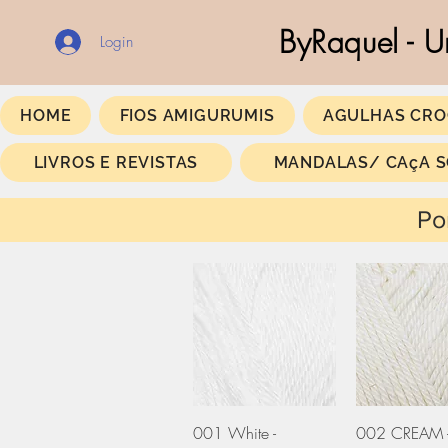
ByRaquel - U
Login
HOME
FIOS AMIGURUMIS
AGULHAS CRO
LIVROS E REVISTAS
MANDALAS/ CAçA 
Portes Gratis a
Visualização rápida
Visualização
001 White -
002 CREAM 