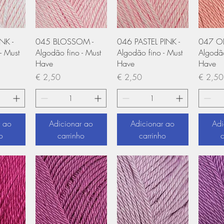
 rápida
Visualização rápida
Visualização rápida
Visual
NK -
045 BLOSSOM -
046 PASTEL PINK -
047 OL
- Must
Algodão fino - Must
Algodão fino - Must
Algodão
Have
Have
Have
Preço
Preço
Preço
€ 2,50
€ 2,50
€ 2,50
r ao
Adicionar ao
Adicionar ao
Adi
o
carrinho
carrinho