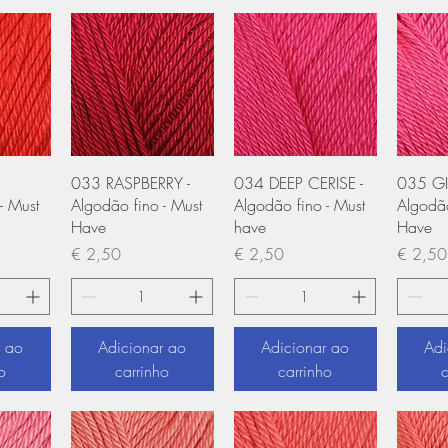
 rápida
Visualização rápida
Visualização rápida
Visual
033 RASPBERRY -
034 DEEP CERISE -
035 GI
- Must
Algodão fino - Must
Algodão fino - Must
Algodão
Have
have
Have
Preço
Preço
Preço
€ 2,50
€ 2,50
€ 2,50
r ao
Adicionar ao
Adicionar ao
Adi
o
carrinho
carrinho