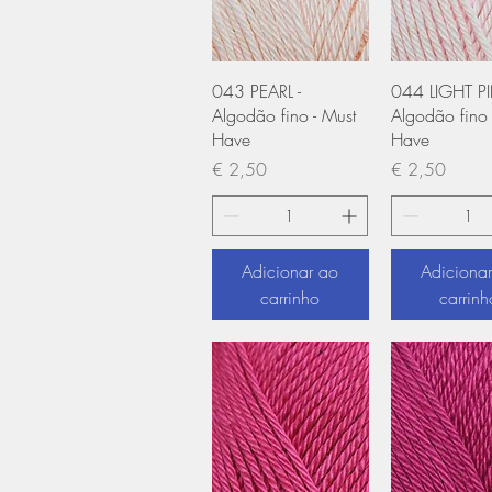
Visualização rápida
Visualização
043 PEARL -
044 LIGHT PI
Algodão fino - Must
Algodão fino 
Have
Have
Preço
Preço
€ 2,50
€ 2,50
Adicionar ao
Adiciona
carrinho
carrinh