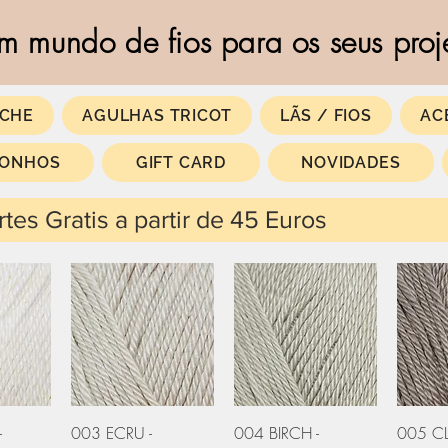
m mundo de fios para os seus proj
CHE
AGULHAS TRICOT
LÃS / FIOS
AC
SONHOS
GIFT CARD
NOVIDADES
 partir de 45 Euros
 rápida
Visualização rápida
Visualização rápida
Visual
-
003 ECRU -
004 BIRCH -
005 CL