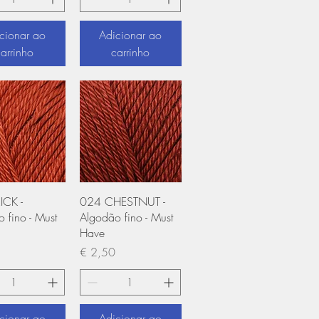
cionar ao
Adicionar ao
carrinho
carrinho
ização rápida
Visualização rápida
ICK -
024 CHESTNUT -
 fino - Must
Algodão fino - Must
Have
Preço
€ 2,50
cionar ao
Adicionar ao