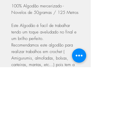
100% Algodão mercerizado -
Novelos de 50gramas / 125 Metros
Este Algodão é facil de trabalhar
tendo um toque aveludado no final e
um brilho perfeito.
Recomendamos este algodão para
realizar trabalhos em crochet (
Amigurumis, almofadas, bolsas,
carteiras, mantas, etc...) pois tem a
torcida perfeita.
Trabalhar em crochet com agulhas
2.00 a 3.50
Trabalhar em Tricot 3.00 a 4.00
ASSINE NOSSA NEWSLETTER