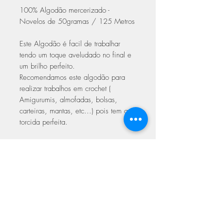
100% Algodão mercerizado -
Novelos de 50gramas / 125 Metros
Este Algodão é facil de trabalhar
tendo um toque aveludado no final e
um brilho perfeito.
Recomendamos este algodão para
realizar trabalhos em crochet (
Amigurumis, almofadas, bolsas,
carteiras, mantas, etc...) pois tem a
torcida perfeita.
Trabalhar em crochet com agulhas
2.00 a 3.50
Trabalhar em Tricot 3.00 a 4.00
Com certificado de qualidade Oeke-
Tex Europeu