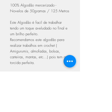
100% Algodão mercerizado -
Novelos de 50gramas / 125 Metros
Este Algodão é facil de trabalhar
tendo um toque aveludado no final e
um brilho perfeito.
Recomendamos este algodão para
realizar trabalhos em crochet (
Amigurumis, almofadas, bolsas,
carteiras, mantas, etc...) pois tem a
torcida perfeita.
Trabalhar em crochet com agulhas
2.00 a 3.50
Trabalhar em Tricot 3.00 a 4.00
Com certificado de qualidade Oeke-
Tex Europeu