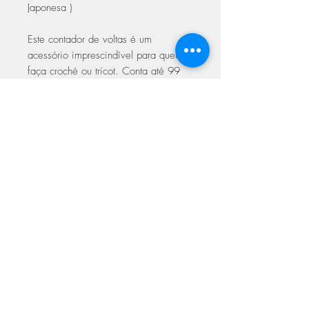
Japonesa )
Este contador de voltas é um
acessório imprescindível para quem
faça croché ou tricot. Conta até 99
voltas carregando apenas na parte
superior. É o fim de termos que contar
voltas ou de nos perdermos.
ASSINE NOSSA NEWSLETTER
Assine Já
Loja Fisica
FAQ
Facebook
Sobre
Termos de
Instagram