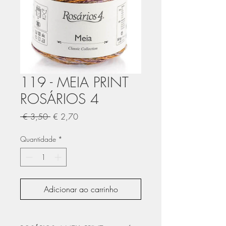
119 - MEIA PRINT
ROSÁRIOS 4
Preço
Preço
 € 3,50 
€ 2,70
normal
promocional
Quantidade
*
Adicionar ao carrinho