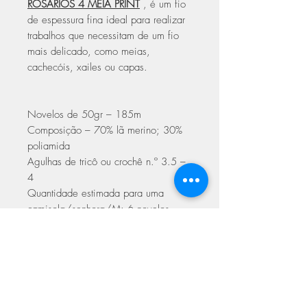
ROSÁRIOS 4 MEIA PRINT
, é um fio
de espessura fina ideal para realizar
trabalhos que necessitam de um fio
mais delicado, como meias,
cachecóis, xailes ou capas.
Novelos de 50gr – 185m
Composição – 70% lã merino; 30%
poliamida
Agulhas de tricô ou crochê n.º 3.5 –
4
Quantidade estimada para uma
camisola/senhora/M: 6 novelos
Cuidados a ter na lavagem
pode ser lavado à máquina a 40°
Sugestão:
num programa de lã
pode ser passado a ferro a baixas