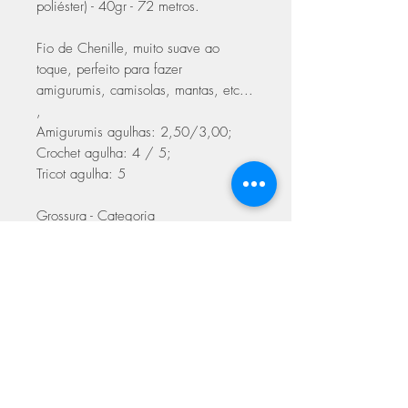
poliéster) - 40gr - 72 metros.
Fio de Chenille, muito suave ao
toque, perfeito para fazer
amigurumis, camisolas, mantas, etc...
,
Amigurumis agulhas: 2,50/3,00;
Crochet agulha: 4 / 5;
Tricot agulha: 5
Grossura - Categoria
4 - Médio / Worsted, Aran
Certificado: OEKO TEX
Made in PRC
ASSINE NOSSA NEWSLETTER