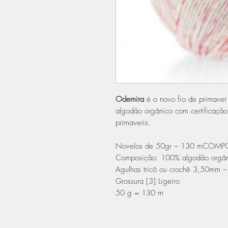
Odemira
é o novo fio de primaver
algodão orgânico com certificaçã
primaveris.
Novelos de 50gr – 130 mCOM
Composição: 100% algodão orgân
Agulhas tricô ou crochê 3,50mm 
Grossura [3] Ligeiro
50 g = 130 m