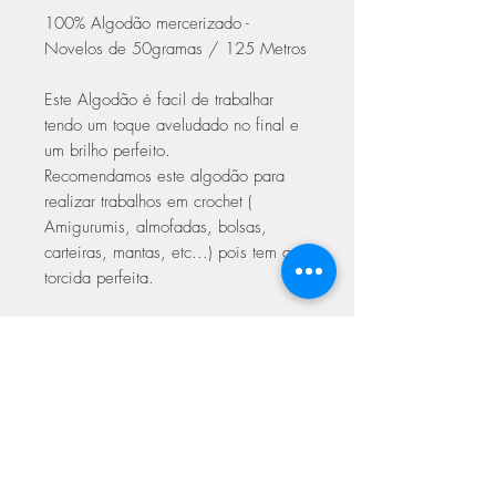
100% Algodão mercerizado -
Novelos de 50gramas / 125 Metros
Este Algodão é facil de trabalhar
tendo um toque aveludado no final e
um brilho perfeito.
Recomendamos este algodão para
realizar trabalhos em crochet (
Amigurumis, almofadas, bolsas,
carteiras, mantas, etc...) pois tem a
torcida perfeita.
Trabalhar em crochet com agulhas
2.00 a 3.50
Trabalhar em Tricot 3.00 a 4.00
Com certificado de qualidade Oeke-
Tex Europeu