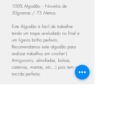
100% Algodão - Novelos de
50gramas / 75 Metros
Este Algodão é facil de trabalhar
tendo um toque aveludado no final e
um ligeiro brilho perfeito.
Recomendamos este algodão para
realizar trabalhos em crochet (
Amigurumis, almofadas, bolsas,
carteiras, mantas, etc...) pois tem a
torcida perfeita.
Trabalhar em crochet com agulhas
3.00 a 5.00
Trabalhar em Tricot 5.00 a 6.00
Com certificado de qualidade Oeke-
Tex Europeu