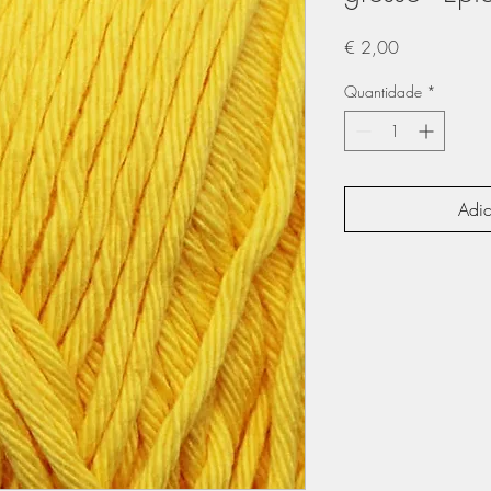
Preço
€ 2,00
Quantidade
*
Adic