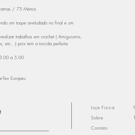
ramas / 75 Metros
tendo um toque aveludado no final e um
alizar trabalhos em crochet ( Amigurumis,
, etc...) pois tem a torcida perfeita.
 3.00 a 5.00
e-Tex Europeu
Loja Fisica
R
Sobre
Contato