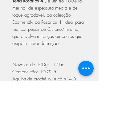
Terra Rosários 4
, é um fio 100% lã
merino, de espessura média e de
toque agradável, da colecção
Ecofriendly da Rosários 4. Ideal para
realizar peças de Outono/Inverno,
que envolvam tranças ou pontos que
exigem maior definição.
Novelos de 100gr - 171m
Composição: 100% lã
Agulha de crochê ou tricô nº 4.5 –
5.5mm
Espessura média
Cuidados a ter na lavagem
lavagem à mão, não lavar à
máquina
não colocar na máquina de secar