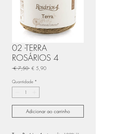
02 -TERRA
ROSÁRIOS 4
Preço
Preço
 € 7,50 
€ 5,90
normal
promocional
Quantidade
*
Adicionar ao carrinho