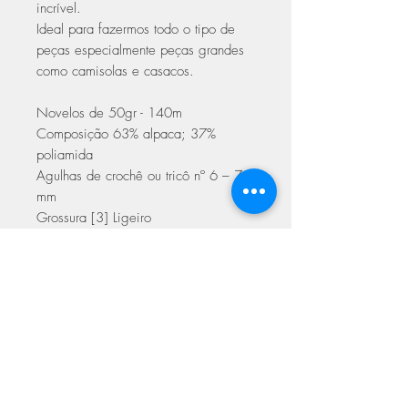
incrível.
Ideal para fazermos todo o tipo de
peças especialmente peças grandes
como camisolas e casacos.
Novelos de 50gr - 140m
Composição 63% alpaca; 37%
poliamida
Agulhas de crochê ou tricô nº 6 – 7
mm
Grossura [3] Ligeiro
Amostra 20 malhas x 16 carreiras –
10 x 10 cm com agulha 6 mm.
Cuidados a ter na lavagem
lavagem à mão, não lavar na
máquina
não colocar na máquina de secar
ASSINE NOSSA NEWSLETTER