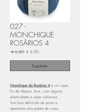
027 -
MONCHIQUE
ROSÁRIOS 4
Preço
Preço
 € 6,80 
€ 4,90
normal
promocional
Esgotado
Monchique da Rosários 4
é um super
fio de Alpaca, leve, com alguma
elasticidade e super volumoso.
Tem boa definição de ponto e
apresenta uma paleta de cores