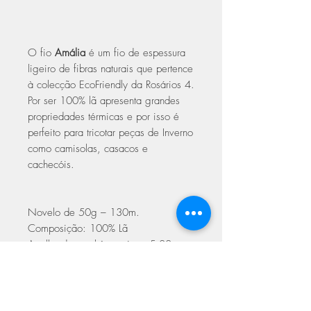
O fio
Amália
é um fio de espessura
ligeiro de fibras naturais que pertence
à colecção EcoFriendly da Rosários 4.
Por ser 100% lã apresenta grandes
propriedades térmicas e por isso é
perfeito para tricotar peças de Inverno
como camisolas, casacos e
cachecóis.
Novelo de 50g – 130m.
Composição: 100% Lã
Agulha de crochê ou tricot: 5.00mm
ou 5.50mm.
Quantidade estimada para uma
camisola/senhora/M: 9 novelos.