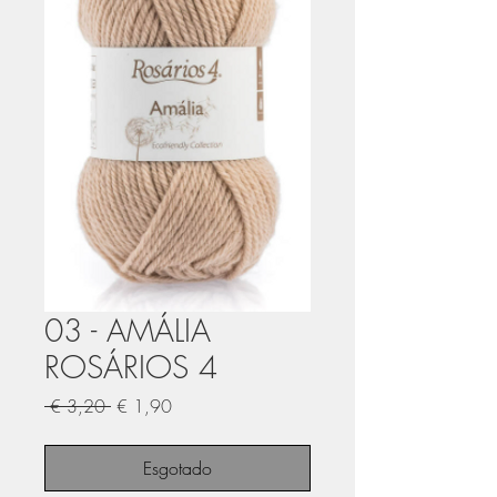
03 - AMÁLIA
ROSÁRIOS 4
Preço
Preço
 € 3,20 
€ 1,90
normal
promocional
Esgotado