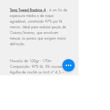
Terra Tweed Rosários 4
, é um fio de
espessura média e de toque
agradável, constituído 97% por lã
merino. Ideal para realizar peças de
Outono/Inverno, que envolvam
tranças ou pontos que exigem maior
definição.
Novelos de 100gr - 170m
Composição: 97% lã; 3% viscose
Agulha de crochê ou tricô nº 4.5 –
5.5mm
Espessura média
Cuidados a ter na lavagem