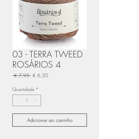
03 - TERRA TWEED
ROSÁRIOS 4
Preço
Preço
 € 7,95 
€ 6,50
normal
promocional
Quantidade
*
Adicionar ao carrinho