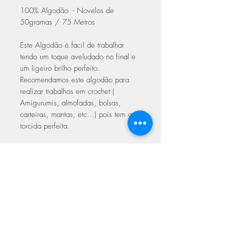
100% Algodão - Novelos de
50gramas / 75 Metros
Este Algodão é facil de trabalhar
tendo um toque aveludado no final e
um ligeiro brilho perfeito.
Recomendamos este algodão para
realizar trabalhos em crochet (
Amigurumis, almofadas, bolsas,
carteiras, mantas, etc...) pois tem a
torcida perfeita.
Trabalhar em crochet com agulhas
3.00 a 5.00
Trabalhar em Tricot 5.00 a 6.00
Com certificado de qualidade Oeke-
Tex Europeu