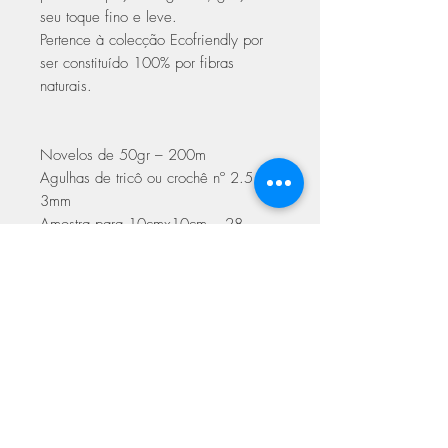
seu toque fino e leve.
Pertence à colecção Ecofriendly por
ser constituído 100% por fibras
naturais.
Novelos de 50gr – 200m
Agulhas de tricô ou crochê nº 2.5 –
3mm
Amostra para 10cmx10cm – 28
malhas / 38 voltas
Cuidados a ter na lavagem
pode ser lavado a 30º
permitido passar a ferro
não centrifugar
ASSINE NOSSA NEWSLETTER