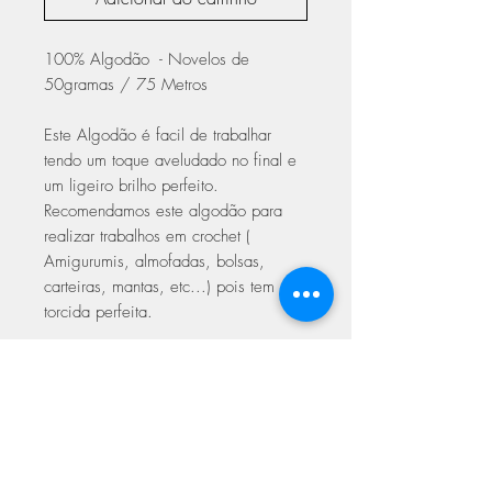
100% Algodão - Novelos de
50gramas / 75 Metros
Este Algodão é facil de trabalhar
tendo um toque aveludado no final e
um ligeiro brilho perfeito.
Recomendamos este algodão para
realizar trabalhos em crochet (
Amigurumis, almofadas, bolsas,
carteiras, mantas, etc...) pois tem a
torcida perfeita.
Trabalhar em crochet com agulhas
3.00 a 5.00
Trabalhar em Tricot 5.00 a 6.00
Com certificado de qualidade Oeke-
Tex Europeu