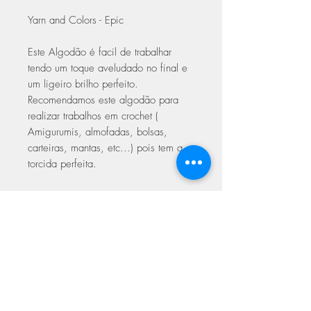
Yarn and Colors - Epic
Este Algodão é facil de trabalhar
tendo um toque aveludado no final e
um ligeiro brilho perfeito.
Recomendamos este algodão para
realizar trabalhos em crochet (
Amigurumis, almofadas, bolsas,
carteiras, mantas, etc...) pois tem a
torcida perfeita.
Trabalhar em crochet com agulhas
3.00 a 5.00
Trabalhar em Tricot 5.00 a 6.00
Com certificado de qualidade Oeke-
Tex Europeu