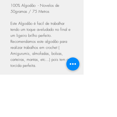
100% Algodão - Novelos de
50gramas / 75 Metros
Este Algodão é facil de trabalhar
tendo um toque aveludado no final e
um ligeiro brilho perfeito.
Recomendamos este algodão para
realizar trabalhos em crochet (
Amigurumis, almofadas, bolsas,
carteiras, mantas, etc...) pois tem a
torcida perfeita.
Trabalhar em crochet com agulhas
3.00 a 5.00
Trabalhar em Tricot 5.00 a 6.00
Com certificado de qualidade Oeke-
Tex Europeu