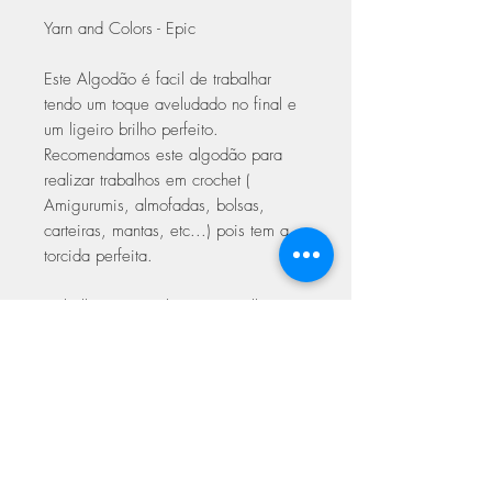
Yarn and Colors - Epic
Este Algodão é facil de trabalhar
tendo um toque aveludado no final e
um ligeiro brilho perfeito.
Recomendamos este algodão para
realizar trabalhos em crochet (
Amigurumis, almofadas, bolsas,
carteiras, mantas, etc...) pois tem a
torcida perfeita.
Trabalhar em crochet com agulhas
3.00 a 5.00
Trabalhar em Tricot 5.00 a 6.00
Com certificado de qualidade Oeke-
Tex Europeu