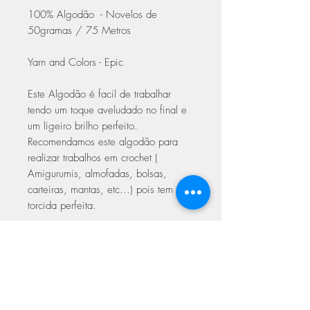
100% Algodão - Novelos de
50gramas / 75 Metros
Yarn and Colors - Epic
Este Algodão é facil de trabalhar
tendo um toque aveludado no final e
um ligeiro brilho perfeito.
Recomendamos este algodão para
realizar trabalhos em crochet (
Amigurumis, almofadas, bolsas,
carteiras, mantas, etc...) pois tem a
torcida perfeita.
Trabalhar em crochet com agulhas
3.00 a 5.00
Trabalhar em Tricot 5.00 a 6.00
Com certificado de qualidade Oeke-