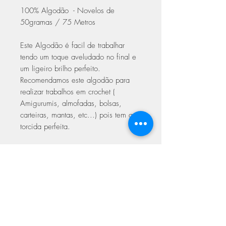
100% Algodão - Novelos de
50gramas / 75 Metros
Este Algodão é facil de trabalhar
tendo um toque aveludado no final e
um ligeiro brilho perfeito.
Recomendamos este algodão para
realizar trabalhos em crochet (
Amigurumis, almofadas, bolsas,
carteiras, mantas, etc...) pois tem a
torcida perfeita.
Trabalhar em crochet com agulhas
3.00 a 5.00
Trabalhar em Tricot 5.00 a 6.00
Com certificado de qualidade Oeke-
Tex Europeu