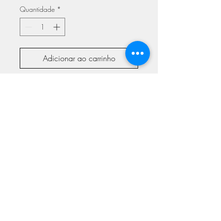
Quantidade
*
Adicionar ao carrinho
10 pares de Olhos de Segurança
para Amigurumis, bonecas(os) ou
peluches. 100% seguros, não saem!
ASSINE NOSSA NEWSLETTER
Assine Já