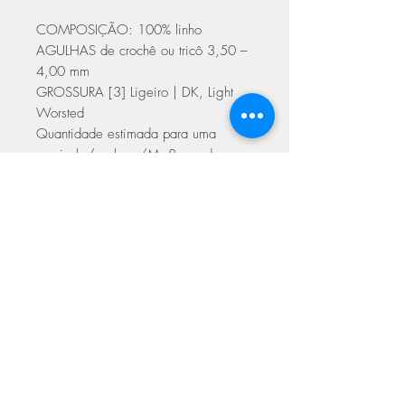
COMPOSIÇÃO: 100% linho
AGULHAS de crochê ou tricô 3,50 –
4,00 mm
GROSSURA [3] Ligeiro | DK, Light
Worsted
Quantidade estimada para uma
camisola/senhora/M: 8 meadas.
Cuidados a ter na lavagem
pode ser lavado na máquina a 30º,
no programa de roupa delicada
pode ser passado a ferro
ASSINE NOSSA NEWSLETTER
não colocar na máquina de secar
Assine Já