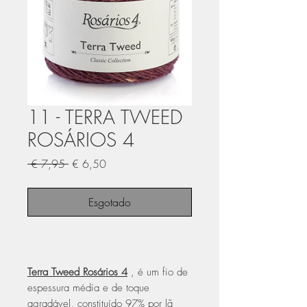
11 - TERRA TWEED
ROSÁRIOS 4
Preço
Preço
 € 7,95 
€ 6,50
normal
promocional
Esgotado
Terra Tweed Rosários 4
, é um fio de
espessura média e de toque
agradável, constituído 97% por lã