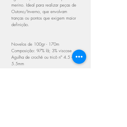
merino. Ideal para realizar peças de
Outono/Inverno, que envolvam
tranças ou pontos que exigem maior
definição.
Novelos de 100gr - 170m
Composição: 97% lã; 3% viscose
Agulha de crochê ou tricô nº 4.5 –
5.5mm
Espessura média
Cuidados a ter na lavagem
lavagem à mão, não lavar à
máquina
não colocar na máquina de secar
ASSINE NOSSA NEWSLETTER
pode ser passado a ferro a baixas