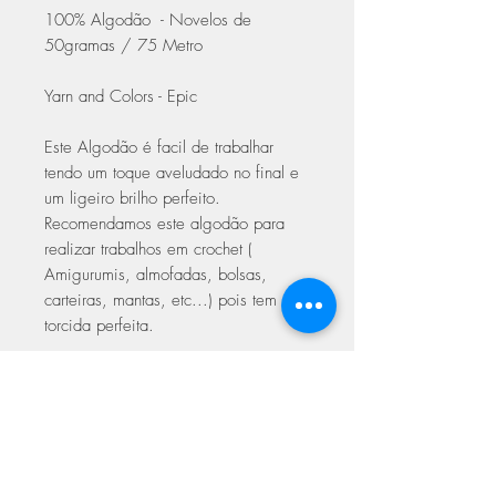
100% Algodão - Novelos de
50gramas / 75 Metro
Yarn and Colors - Epic
Este Algodão é facil de trabalhar
tendo um toque aveludado no final e
um ligeiro brilho perfeito.
Recomendamos este algodão para
realizar trabalhos em crochet (
Amigurumis, almofadas, bolsas,
carteiras, mantas, etc...) pois tem a
torcida perfeita.
Trabalhar em crochet com agulhas
3.00 a 5.00
Trabalhar em Tricot 5.00 a 6.00
Com certificado de qualidade Oeke-