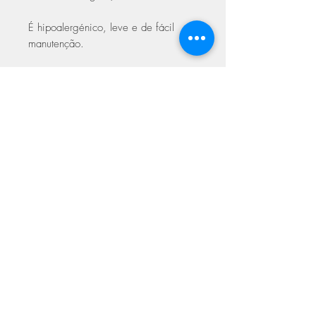
É hipoalergénico, leve e de fácil
manutenção.
Composição:
100% de Acrílico
Premium (com propriedades Anti-
Borboto)
Agulhas:
4.00 mm
Peso:
DK (100 g / 300 m)
Amostra:
20 malhas / 24 carreiras
para 10 cm com agulha de 4.00 mm
Cuidados a ter na lavagem
Lavagem delicada a baixa
temperatura
Pode secar na máquina a baixa
ASSINE NOSSA NEWSLETTER
temperatura
Limpeza a seco