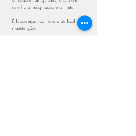
almofadas, amigurumis, etc...com
este fio a imaginação é o limite.
É hipoalergénico, leve e de fácil
manutenção.
Composição:
100% de Acrílico
Premium (com propriedades Anti-
Borboto)
Agulhas:
4.00 mm
Peso:
DK (100 g / 300 m)
Amostra:
20 malhas / 24 carreiras
para 10 cm com agulha de 4.00 mm
Cuidados a ter na lavagem
Lavagem delicada a baixa
temperatura
Pode secar na máquina a baixa
ASSINE NOSSA NEWSLETTER
temperatura