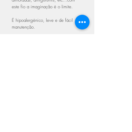
almofadas, amigurumis, etc...com
este fio a imaginação é o limite.
É hipoalergénico, leve e de fácil
manutenção.
Composição:
100% de Acrílico
Premium (com propriedades Anti-
Borboto)
Agulhas:
4.00 mm
Peso:
DK (100 g / 300 m)
Amostra:
20 malhas / 24 carreiras
para 10 cm com agulha de 4.00 mm
Cuidados a ter na lavagem
Lavagem delicada a baixa
temperatura
Pode secar na máquina a baixa
ASSINE NOSSA NEWSLETTER
temperatura