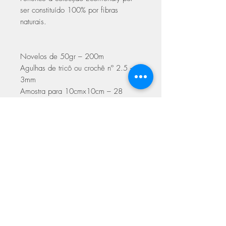
ser constituído 100% por fibras
naturais.
Novelos de 50gr – 200m
Agulhas de tricô ou crochê nº 2.5 –
3mm
Amostra para 10cmx10cm – 28
malhas / 38 voltas
Cuidados a ter na lavagem
pode ser lavado a 30º
permitido passar a ferro
não centrifugar
ASSINE NOSSA NEWSLETTER