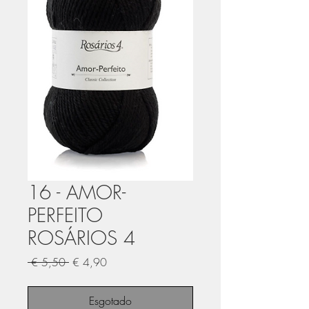
16 - AMOR-
PERFEITO
ROSÁRIOS 4
Preço
Preço
 € 5,50 
€ 4,90
normal
promocional
Esgotado