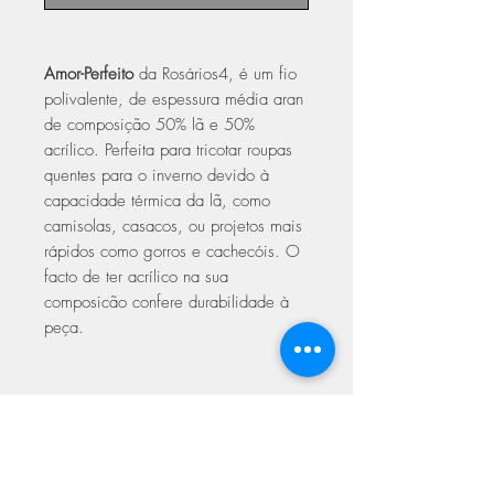
Amor-Perfeito
da Rosários4, é um fio
polivalente, de espessura média aran
de composição 50% lã e 50%
acrílico. Perfeita para tricotar roupas
quentes para o inverno devido à
capacidade térmica da lã, como
camisolas, casacos, ou projetos mais
rápidos como gorros e cachecóis. O
facto de ter acrílico na sua
composicão confere durabilidade à
peça.
Novelo de 100g – 120m.
Composição: 50% Lã; 50% Acrílico
Agulha de crochê ou tricot: 5.00mm
ou 5.50mm.