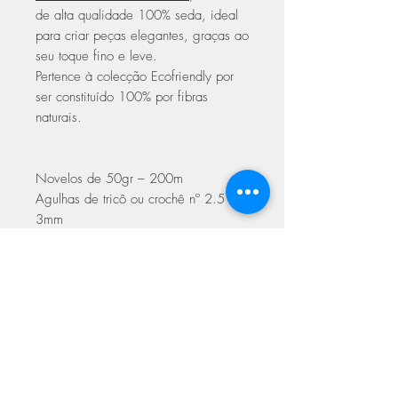
de alta qualidade 100% seda, ideal
para criar peças elegantes, graças ao
seu toque fino e leve.
Pertence à colecção Ecofriendly por
ser constituído 100% por fibras
naturais.
Novelos de 50gr – 200m
Agulhas de tricô ou crochê nº 2.5 –
3mm
Amostra para 10cmx10cm – 28
malhas / 38 voltas
Cuidados a ter na lavagem
pode ser lavado a 30º
permitido passar a ferro
não centrifugar
ASSINE NOSSA NEWSLETTER