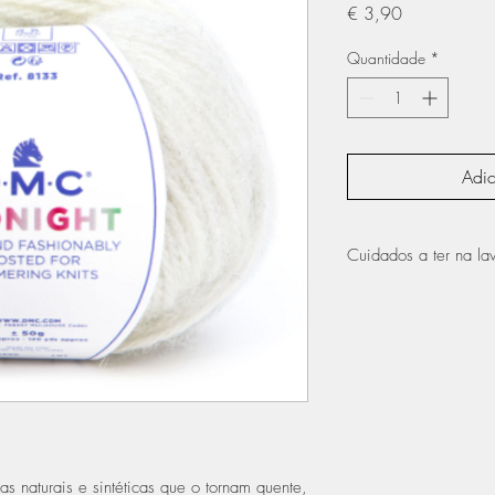
Preço
€ 3,90
Quantidade
*
Adic
Cuidados a ter na l
pode ser lavado n
lãs
não passar a ferro
não colocar na má
s naturais e sintéticas que o tornam quente,