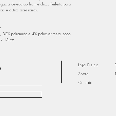
âcia devido ao fio metálico. Perfeito para
óis e outros acessórios.
m
, 30% poliamida e 4% poliéster metalizado
x 18 pts.
Loja Fisica
R
Sobre
Contato