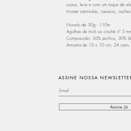
suave, leve e com um toque de eleg
tricotar camisolas, casacos, cachec
Novelo de 50g - 110m
Agulhas de tricô ou crochê nº 5 m
Composição: 36% acrílico, 30% lã
Amostra de 10 x 10 cm: 24 carrs. 
ASSINE NOSSA NEWSLETTE
Assine Já