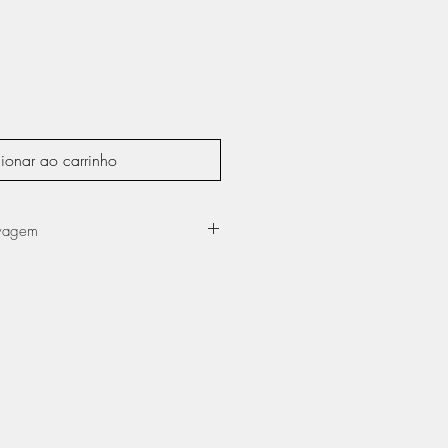
ionar ao carrinho
avagem
a máquina a 40º, no programa das
quina de secar