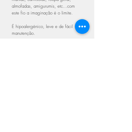
almofadas, amigurumis, etc...com
este fio a imaginação é o limite.
É hipoalergénico, leve e de fácil
manutenção.
Composição:
100% de Acrílico
Premium (com propriedades Anti-
Borboto)
Agulhas:
4.00 mm
Peso:
DK (100 g / 300 m)
Amostra:
20 malhas / 24 carreiras
para 10 cm com agulha de 4.00 mm
Cuidados a ter na lavagem
Lavagem delicada a baixa
temperatura
Pode secar na máquina a baixa