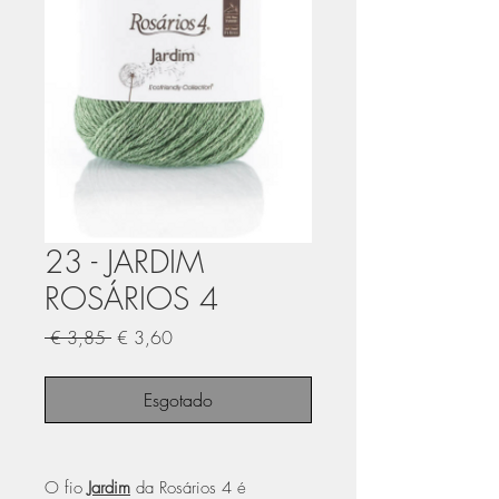
23 - JARDIM
ROSÁRIOS 4
Preço
Preço
 € 3,85 
€ 3,60
normal
promocional
Esgotado
O fio
Jardim
da Rosários 4 é