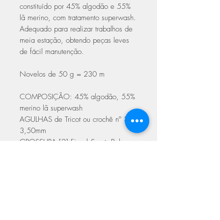
constituído por 45% algodão e 55%
lã merino, com tratamento superwash.
Adequado para realizar trabalhos de
meia estação, obtendo peças leves
de fácil manutenção.
Novelos de 50 g = 230 m
COMPOSIÇÃO: 45% algodão, 55%
merino lã superwash
AGULHAS de Tricot ou crochê nº 3 –
3,50mm
GROSSURA [2] Fino | Sport, Baby
Quantidade estimada para uma
camisola/senhora/M: 7 novelos.
Cuidados a ter na lavagem
pode ser lavado na máquina a 30º,