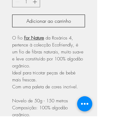
Adicionar ao carrinho
O fio
For Nature
da Rosários 4,
pertence à colecção Ecofriendly, é
um fio de fibras naturais, muito suave
e leve constituído por 100% algodão
orgânico.
Ideal para tricotar peças de bebé
mais frescas.
Com uma paleta de cores incrível.
Novelo de 50g - 150 metros
Composição: 100% algodão
orgânico.
Agulhas de crochê ou tricô: 3.50 –
4.00mm.
Amostra: 20 malhas x 32 carreiras