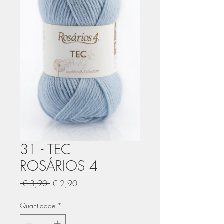
31 - TEC
ROSÁRIOS 4
Preço
Preço
 € 3,90 
€ 2,90
normal
promocional
Quantidade
*