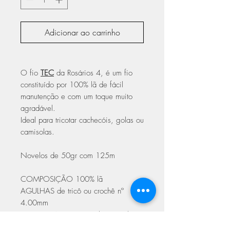
Adicionar ao carrinho
O fio
TEC
da Rosários 4, é um fio
constituído por 100% lã de fácil
manutenção e com um toque muito
agradável.
Ideal para tricotar cachecóis, golas ou
camisolas.
Novelos de 50gr com 125m
COMPOSIÇÃO 100% lã
AGULHAS de tricô ou crochê nº
4.00mm
GROSSURA [3] Ligeiro | DK, Light
Worsted