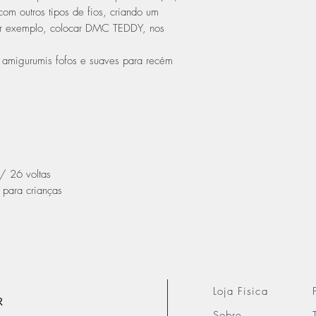
m outros tipos de fios, criando um
or exemplo, colocar DMC TEDDY, nos
.
 amigurumis fofos e suaves para recém
/ 26 voltas
 para crianças
Loja Fisica
R
Sobre