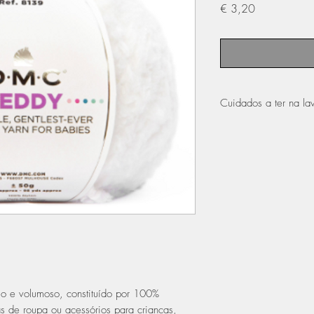
Preço
€ 3,20
Cuidados a ter na l
pode ser lavado à
não pode ser passa
não secar na máqu
io e volumoso, constituído por 100%
as de roupa ou acessórios para crianças,