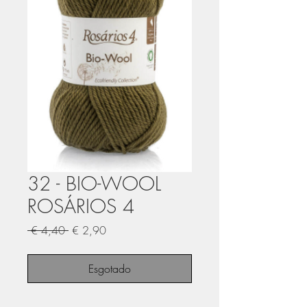
32 - BIO-WOOL
ROSÁRIOS 4
Preço
Preço
 € 4,40 
€ 2,90
normal
promocional
Esgotado