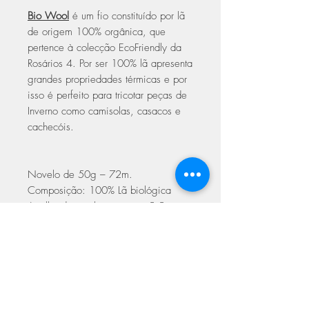
Bio Wool
é um fio constituído por lã
de origem 100% orgânica, que
pertence à colecção EcoFriendly da
Rosários 4. Por ser 100% lã apresenta
grandes propriedades térmicas e por
isso é perfeito para tricotar peças de
Inverno como camisolas, casacos e
cachecóis.
Novelo de 50g – 72m.
Composição: 100% Lã biológica
Agulha de crochê ou tricot: 5.5mm.
Amostra: 19 malhas x 24 carreiras =
10x10 cm
Cuidados a ter na lavagem
Lavar à mão em água fria