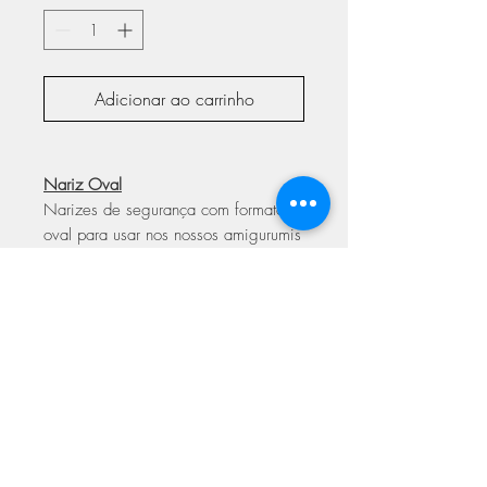
Adicionar ao carrinho
Nariz Oval
Narizes de segurança com formato
oval para usar nos nossos amigurumis
conferindo-lhes um toque de
personalidade. Fáceis de aplicar com
disco de segurança.
Disponíveis em vários tamanhos:
9mm aos 35mm
ASSINE NOSSA NEWSLETTER